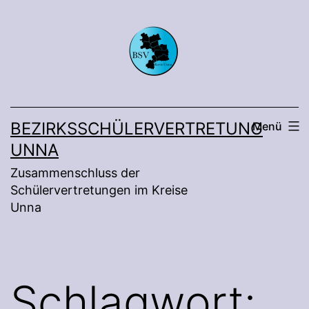
Zum
Inhalt
springen
BEZIRKSSCHÜLERVERTRETUNG
Menü
UNNA
Zusammenschluss der
Schülervertretungen im Kreise
Unna
Schlagwort: